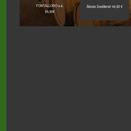
FONTALLORO u.a.
Älteste Destillerie! 44,90 €
84,90€