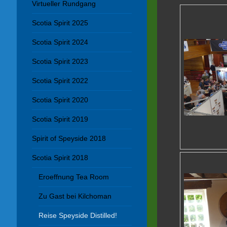
Virtueller Rundgang
Scotia Spirit 2025
Scotia Spirit 2024
Scotia Spirit 2023
Scotia Spirit 2022
Scotia Spirit 2020
Scotia Spirit 2019
Spirit of Speyside 2018
Scotia Spirit 2018
Eroeffnung Tea Room
Zu Gast bei Kilchoman
Reise Speyside Distilled!