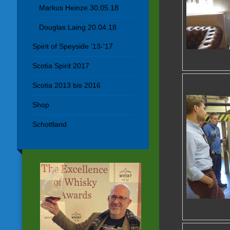
Markus Heinze 30.05.18
Douglas Laing 20.04.18
Spirit of Speyside '13-'17
Scotia Spirit 2017
Scotia 2013 bis 2016
Shop
Schottland