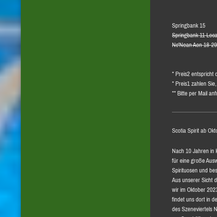
Springbank 15
Springbank 11 Loca
Nc'Nean Aon 18-2
* Preis2 entspricht
* Preis1 zahlen Sie
** Bitte per Mail an
Scotia Spirit ab Ok
Nach 10 Jahren in K
für eine große Aus
Spirituosen und be
Aus unserer Sicht d
wir im Oktober 2023
findet uns dort in 
des Szeneviertels N