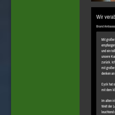
Wir vera
Brand Ambassad
Mit große
empfangen
und ein to
unsere Kun
zurück. Ic
mit großer
denken an 
Eyck hat s
mit dem k
Im alten i
Welt der L
leuchtend 