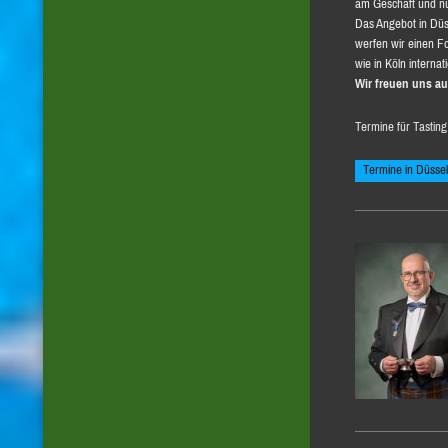
am Geschäft und nu
Das Angebot in Düs
werfen wir einen F
wie in Köln interna
Wir freuen uns au
Termine für Tasting 
Termine in Düssel