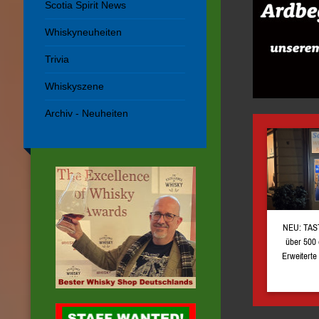
Scotia Spirit News
Whiskyneuheiten
Trivia
Whiskyszene
Archiv - Neuheiten
NEU: TAST
über 500 
Erweiterte