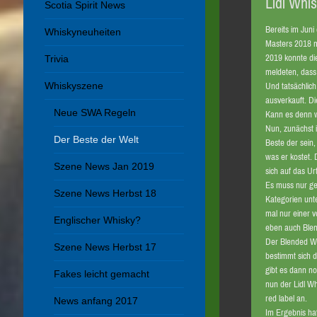
Lidl Whi
Scotia Spirit News
Bereits im Jun
Whiskyneuheiten
Masters 2018 m
2019 konnte di
Trivia
meldeten, dass
Whiskyszene
Und tatsächlic
ausverkauft. Di
Neue SWA Regeln
Kann es denn wi
Nun, zunächst 
Der Beste der Welt
Beste der sein
was er kostet.
Szene News Jan 2019
sich auf das Ur
Es muss nur ge
Szene News Herbst 18
Kategorien unte
mal nur einer 
Englischer Whisky?
eben auch Ble
Der Blended Wh
Szene News Herbst 17
bestimmt sich d
gibt es dann no
Fakes leicht gemacht
nun der Lidl W
red label an.
News anfang 2017
Im Ergebnis hat