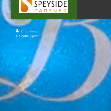
Druckversion
|
Sitemap
© Scotia Spirit