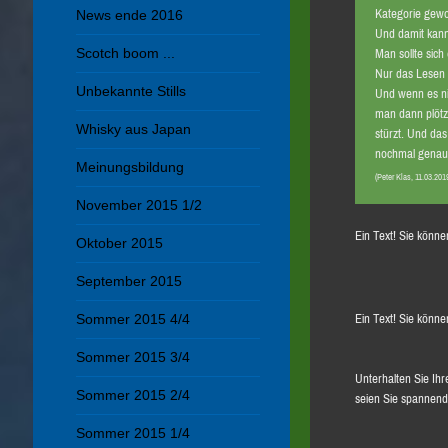
Kategorie gew
News ende 2016
Und damit kann
Scotch boom ...
Man sollte sic
Nur das Lesen 
Unbekannte Stills
Und wenn es ni
man dann plötzl
Whisky aus Japan
stürzt. Und das
nochmal genau 
Meinungsbildung
(Peter Klas, 11.03.201
November 2015 1/2
Ein Text! Sie können
Oktober 2015
September 2015
Ein Text! Sie können
Sommer 2015 4/4
Sommer 2015 3/4
Unterhalten Sie Ihr
Sommer 2015 2/4
seien Sie spannend
Sommer 2015 1/4