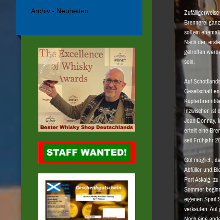
Archiv - Neuheiten
Zufälligerweis
Brennerei ganz
soll ein ehema
Nach den erste
getroffen werd
sein.
Auf Schottlands
Gesellschaft en
Kupferbrennbla
Inzwischen ist 
Jean Donnay, I
erteilt eine B
seit Frühjahr 2
Gut möglich, d
Abfüller und Bl
Port Askaig, zu
Sommer beginne
eigenen Spirit 
verkaufen. Auf 
Noch eine ander