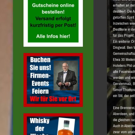
erhalten an de
destilliert. D
getorften Spirit
Inzwischen wied
Destillerie in 
für das Projekt
Ein weiterer Or
Dingwall. Ben 
Gemeinschaftsa
Etwa 30 Meilen
Hoteliers Phil
alte Feuerwach
werden und wir
Gerstenmalz, Bi
Simon Thompson
ein Stil, der se
Eine Brennerei,
Aberdeen, und 
die gleichen ra
Auch in Aberdee
zwar vom unabh