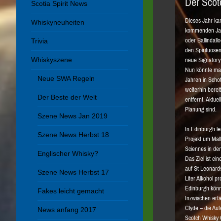
Der Scot
Scotia Spirit News
Dieses Jahr ka
Whiskyneuheiten
kommenden Jahr.
oder Ballindal
Trivia
den Spirituosen
Whiskyszene
neue Signatory
Nun könnte man
Neue SWA Regeln
Jahren in Scho
weiterhin bere
Der Beste der Welt
entfernt. Aktue
Planung sind.
Szene News Jan 2019
In Edinburgh l
Szene News Herbst 18
Projekt um Malt
Sciennes in den
Englischer Whisky?
Das Ziel ist e
auf St Leonards
Szene News Herbst 17
Liter Alkohol p
Edinburgh kön
Fakes leicht gemacht
Inzwischen erf
Clyde – die Au
News anfang 2017
Scotch Whisky 