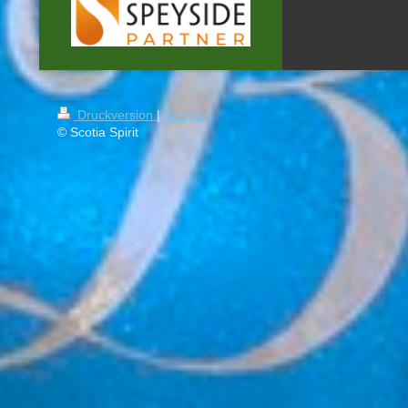
Druckversion
|
Sitemap
© Scotia Spirit