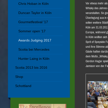
Vor etwas mehr als
Chris Hoban in Köln
Whisky des Jahres d
Duncan Taylor in Köln
veranstalten. So ge
Überlegung aus in 
Gourmetfestival '17
sollen weitere Städ
Köln am 31.03.2017.
Sommer open '17
Europa, während glei
In Köln wollten sic
Awards Judging 2017
Sprit of Speyside F
und Ihre Stimme ab
Scotia bei Mercedes
Gäste hatten darübe
dem Motto „Whisky,
Hunter Laing in Köln
Gordon Hagar spiel
Jamison von der Fes
Scotia 2013 bis 2016
Shop
Schottland