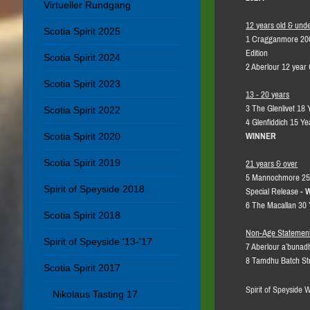
Virtueller Rundgang
1
2 years old & und
Scotia Spirit 2025
1 Cragganmore 2004
Edition
Scotia Spirit 2024
2 Aberlour 12 year
Scotia Spirit 2023
13 - 20 years
3 The Glenlivet 18 
Scotia Spirit 2022
4 Glenfiddich 15 Y
WINNER
Scotia Spirit 2020
Scotia Spirit 2019
21 years & over
5 Mannochmore 25
Spirit of Speyside 2018
Special Release
- 
6 The Macallan 30 
Scotia Spirit 2018
Non-Age Statemen
Spirit of Speyside '13-'17
7 Aberlour a’bunad
8 Tamdhu Batch St
Scotia Spirit 2017
Spirit of Speyside
Nikolaus Tasting 17