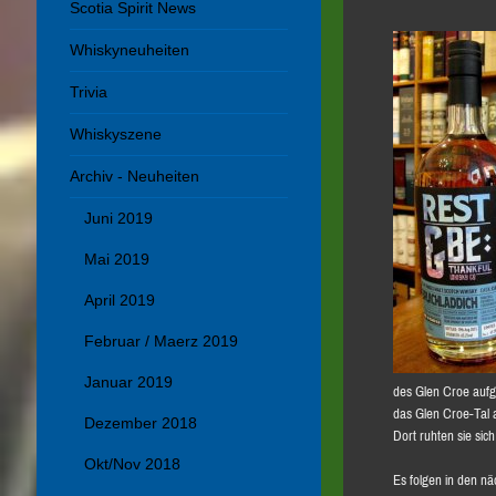
Scotia Spirit News
Whiskyneuheiten
Trivia
Whiskyszene
Archiv - Neuheiten
Juni 2019
Mai 2019
April 2019
Februar / Maerz 2019
Januar 2019
des Glen Croe aufg
das Glen Croe-Tal 
Dezember 2018
Dort ruhten sie sic
Okt/Nov 2018
Es folgen in den n