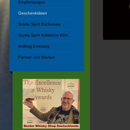
Empfehlungen
Geschenkideen
Scotia Spirit Exclusives
Scotia Spirit Kollektion Köln
Ardbeg Embassy
Partner und Marken