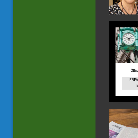
Öffn
ERFA