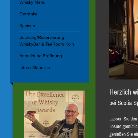
Whisky Menü
Getränke
Speisen
Buchung/Reservierung
WhiskyBar & TeaRoom Köln
Anmeldung Eröffnung
Infos / Aktuelles
Herzlich 
bei Scotia S
Lassen Sie den A
unsere gemütlic
genießen Sie e