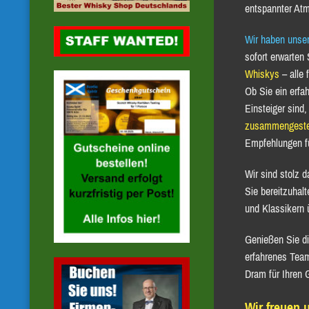
entspannter At
Wir haben unse
sofort erwarten
Whiskys
– alle 
Ob Sie ein erfa
Einsteiger sind
zusammengestel
Empfehlungen fü
Wir sind stolz d
Sie bereitzuhal
und Klassikern 
Genießen Sie di
erfahrenes Team
Dram für Ihren
Wir freuen 