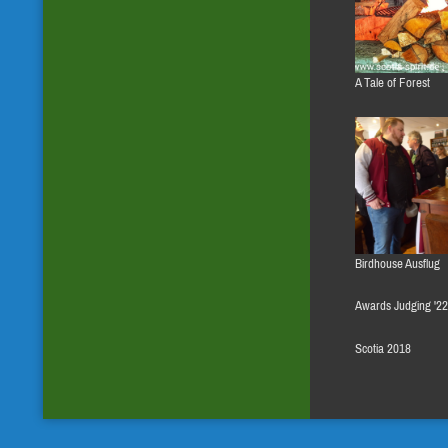
A Tale of Forest
Birdhouse Ausflug
Awards Judging '2
Scotia 2018