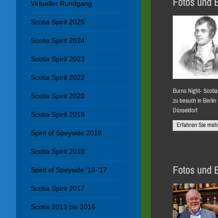
Fotos und 
Virtueller Rundgang
Scotia Spirit 2025
Scotia Spirit 2024
Scotia Spirit 2023
Scotia Spirit 2022
Burns Night- Scotia 
Scotia Spirit 2020
zu besuch in Berlin
Düsseldorf
Scotia Spirit 2019
Erfahren Sie meh
Spirit of Speyside 2018
Scotia Spirit 2018
Fotos und 
Spirit of Speyside '13-'17
Scotia Spirit 2017
Scotia 2013 bis 2016