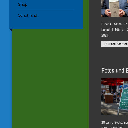
Shop
Schottland
David C. Stewart z
besuch in Köln am 
2024
Erfahren Sie meh
Fotos und 
10 Jahre Scotia Spi