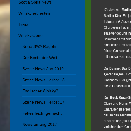
Scotia Spirit News
Kürzlich war
Marti
Whiskyneuheiten
Spirit in Köln. Ein j
Tatendrang. Ausge
Trivia
Ölförderung hat er s
zugewendet und im
Whiskyszene
Schottlands mit se
eine kleine Destille
Neue SWA Regeln
feinen Gin nach alt
mit innovativem ne
Der Beste der Welt
Die
Dunnet Bay Di
Szene News Jan 2019
gleichnamigen Buch
Szene News Herbst 18
Caithness. Hier gib
diese Landschaft fa
Englischer Whisky?
Der
Rock Rose G
Szene News Herbst 17
Claire und Martin M
Charakter zu erzeu
Fakes leicht gemacht
der an den zerklüft
erhalten und „200 
News anfang 2017
verleihen dem Gin 