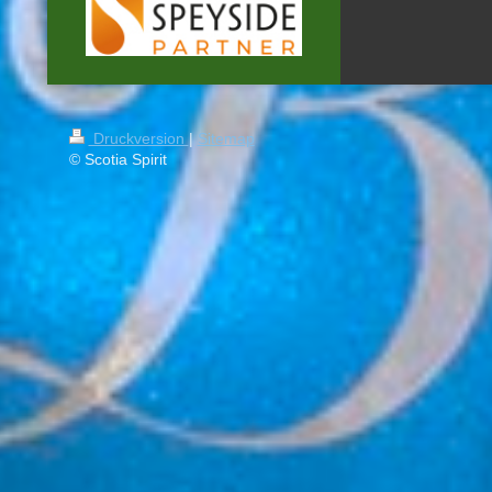
Druckversion
|
Sitemap
© Scotia Spirit