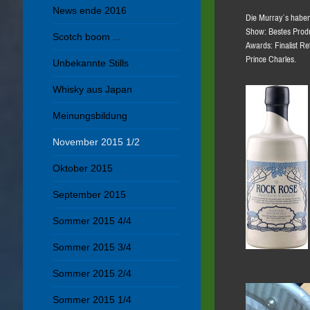
News ende 2016
Die Murray´s haben 
Show: Bestes Produ
Scotch boom ...
Awards: Finalist R
Prince Charles.
Unbekannte Stills
Whisky aus Japan
Meinungsbildung
November 2015 1/2
Oktober 2015
September 2015
Sommer 2015 4/4
Sommer 2015 3/4
Sommer 2015 2/4
Sommer 2015 1/4