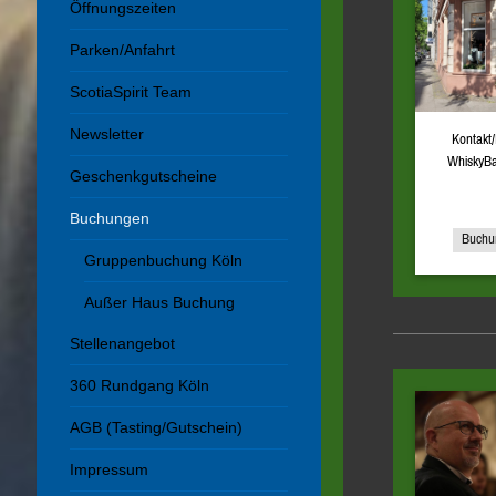
Öffnungszeiten
Parken/Anfahrt
ScotiaSpirit Team
Newsletter
Kontakt
WhiskyB
Geschenkgutscheine
Buchungen
Buchu
Gruppenbuchung Köln
Außer Haus Buchung
Stellenangebot
360 Rundgang Köln
AGB (Tasting/Gutschein)
Impressum