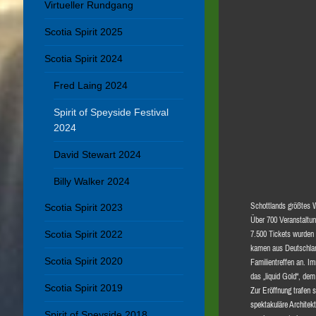
Virtueller Rundgang
Scotia Spirit 2025
Scotia Spirit 2024
Fred Laing 2024
Spirit of Speyside Festival
2024
David Stewart 2024
Billy Walker 2024
Schottlands größtes W
Scotia Spirit 2023
Über 700 Veranstaltun
Scotia Spirit 2022
7.500 Tickets wurden 
kamen aus Deutschlan
Scotia Spirit 2020
Familientreffen an. I
das „liquid Gold“, de
Scotia Spirit 2019
Zur Eröffnung trafen s
spektakuläre Architek
Spirit of Speyside 2018