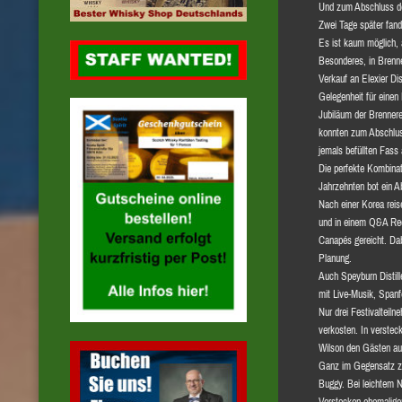
Und zum Abschluss de
Zwei Tage später fand 
Es ist kaum möglich, 
Besonderes, in Brenne
Verkauf an Elexier Dis
Gelegenheit für einen
Jubiläum der Brennere
konnten zum Abschluss
jemals befüllten Fass
Die perfekte Kombinat
Jahrzehnten bot ein A
Nach einer Korea reis
und in einem Q&A Red
Canapés gereicht. Dab
Planung.
Auch Speyburn Distil
mit Live-Musik, Spanf
Nur drei Festivaltei
verkosten. In verste
Wilson den Gästen au
Ganz im Gegensatz zu 
Buggy. Bei leichtem 