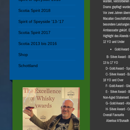
wurden, verstorbenen 
Drams gepflegt wurde
Scotia Spirit 2018
Vor zwei Jahren über
Macallan Geschäftsfü
Spirit of Speyside '13-'17
besondere Leistungen 
Ambassador gekürt. E
Scotia Spirit 2017
Highlight des Abends 
12 YO and Under
Scotia 2013 bis 2016
Gold Award 
Shop
B- Silver Award - 
13 to 17 YO
Schottland
D- Gold Award - Sp
C- Silver Award - B
18 YO and Over
F- Gold Award - Gle
E- Silver Award - B
Non-Aged Statement
G- Gold Award - Abe
H- Silver Award - Cr
Overall Favourite
Aberlour A'Bunadh