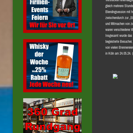
Verstecken ehemalige
gleich mehrere Stunde
Blendingsession mit 
zwischendurch zur „Sh
und Mitmachen von zw
waren verschiedene W
Insgesamt wurde das F
begeisterte Besucher,
von vielen Brennereie
in Köln am 24.05.24. 