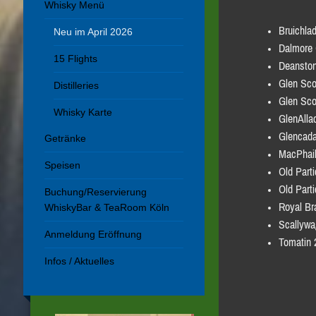
Whisky Menü
Bruichla
Neu im April 2026
Dalmore 
15 Flights
Deanston
Glen Sco
Distilleries
Glen Sco
Whisky Karte
GlenAllac
Glencada
Getränke
MacPhail
Speisen
Old Part
Old Part
Buchung/Reservierung
Royal Br
WhiskyBar & TeaRoom Köln
Scallywa
Anmeldung Eröffnung
Tomatin 
Infos / Aktuelles